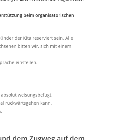
erstützung beim organisatorischen
inder der Kita reserviert sein. Alle
chsenen bitten wir, sich mit einem
präche einstellen.
d absolut weisungsbefugt.
mal rückwärtsgehen kann.
n.
g und dem Zugweg auf dem