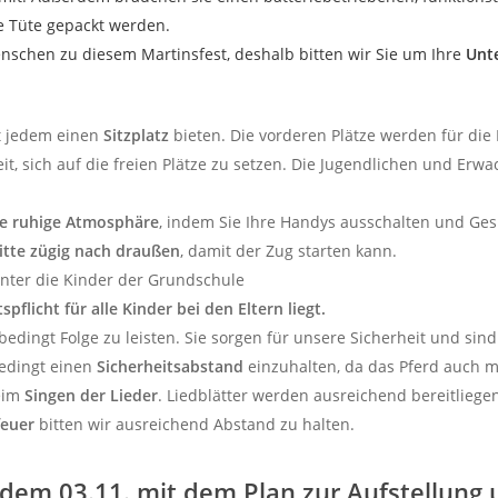
ge Tüte gepackt werden.
chen zu diesem Martinsfest, deshalb bitten wir Sie um Ihre
Unt
ht jedem einen
Sitzplatz
bieten. Die vorderen Plätze werden für die K
t, sich auf die freien Plätze zu setzen. Die Jugendlichen und Erwa
ne ruhige Atmosphäre
, indem Sie Ihre Handys ausschalten und Ges
itte zügig nach draußen
, damit der Zug starten kann.
hinter die Kinder der Grundschule
spflicht für alle Kinder bei den Eltern liegt.
bedingt Folge zu leisten. Sie sorgen für unsere Sicherheit und sin
bedingt einen
Sicherheitsabstand
einzuhalten, da das Pferd auch 
beim
Singen der Lieder
. Liedblätter werden ausreichend bereitliege
feuer
bitten wir ausreichend Abstand zu halten.
r dem 03.11. mit dem Plan zur Aufstellun