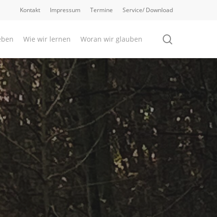
Kontakt
Impressum
Termine
Service/ Download
search
eben
Wie wir lernen
Woran wir glauben