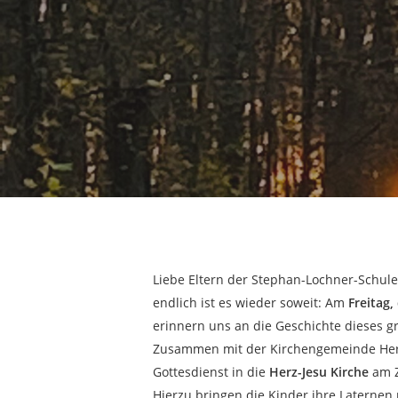
Liebe Eltern der Stephan-Lochner-Schule
endlich ist es wieder soweit: Am
Freitag
erinnern uns an die Geschichte dieses g
Zusammen mit der Kirchengemeinde Herz-
Hit enter to search or ESC to close
Gottesdienst in die
Herz-Jesu Kirche
am Z
Hierzu bringen die Kinder ihre Laternen