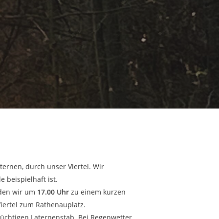
ernen, durch unser Viertel. Wir
 beispielhaft ist.
aden wir um
17.00 Uhr
zu einem kurzen
Viertel zum Rathenauplatz.
tüchtigen Laternenstab. Bei Regenwetter