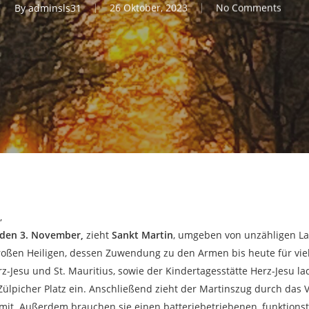
By
adminsls31
26 Oktober, 2023
No Comments
,
, den 3. November,
zieht
Sankt Martin
, umgeben von unzähligen Lat
roßen Heiligen, dessen Zuwendung zu den Armen bis heute für viele
Jesu und St. Mauritius, sowie der Kindertagesstätte Herz-Jesu l
ülpicher Platz ein. Anschließend zieht der Martinszug durch das 
 mit. Außerdem brauchen sie einen batteriebetriebenen, funktions