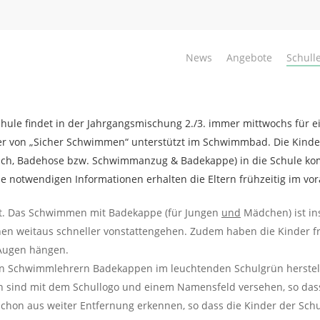
News
Angebote
Schull
le findet in der Jahrgangsmischung 2./3. immer mittwochs für ei
fer von „Sicher Schwimmen“ unterstützt im Schwimmbad. Die Kinde
, Badehose bzw. Schwimmanzug & Badekappe) in die Schule komme
le notwendigen Informationen erhalten die Eltern frühzeitig im v
icht. Das Schwimmen mit Badekappe (für Jungen
und
Mädchen) ist ins
n weitaus schneller vonstattengehen. Zudem haben die Kinder fr
Augen hängen.
den Schwimmlehrern Badekappen im leuchtenden Schulgrün herstell
n sind mit dem Schullogo und einem Namensfeld versehen, so da
hon aus weiter Entfernung erkennen, so dass die Kinder der Sch