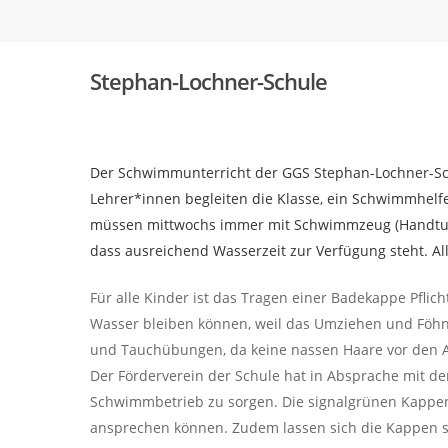
Skip
to
main
Stephan-Lochner-Schule
content
Der Schwimmunterricht der GGS Stephan-Lochner-Schu
Lehrer*innen begleiten die Klasse, ein Schwimmhel
müssen mittwochs immer mit Schwimmzeug (Handtuch
Hit enter to search or ESC to close
dass ausreichend Wasserzeit zur Verfügung steht. Al
Für alle Kinder ist das Tragen einer Badekappe Pfl
Wasser bleiben können, weil das Umziehen und Föhne
und Tauchübungen, da keine nassen Haare vor den 
Der Förderverein der Schule hat in Absprache mit 
Schwimmbetrieb zu sorgen. Die signalgrünen Kappe
ansprechen können. Zudem lassen sich die Kappen sc