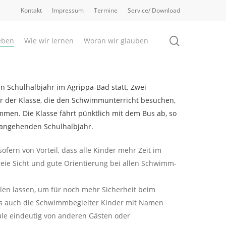
Kontakt
Impressum
Termine
Service/ Download
search
eben
Wie wir lernen
Woran wir glauben
n Schulhalbjahr im Agrippa-Bad statt. Zwei
r der Klasse, die den Schwimmunterricht besuchen,
n. Die Klasse fährt pünktlich mit dem Bus ab, so
orangehenden Schulhalbjahr.
ofern von Vorteil, dass alle Kinder mehr Zeit im
eie Sicht und gute Orientierung bei allen Schwimm-
en lassen, um für noch mehr Sicherheit beim
ss auch die Schwimmbegleiter Kinder mit Namen
ule eindeutig von anderen Gästen oder