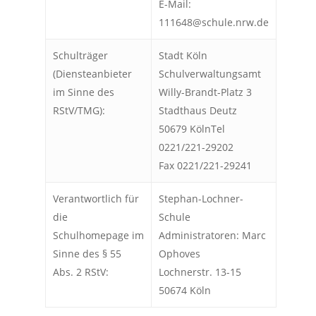
E-Mail:
111648@schule.nrw.de
Schulträger
Stadt Köln
(Diensteanbieter
Schulverwaltungsamt
im Sinne des
Willy-Brandt-Platz 3
RStV/TMG):
Stadthaus Deutz
50679 KölnTel
0221/221-29202
Fax 0221/221-29241
Verantwortlich für
Stephan-Lochner-
die
Schule
Schulhomepage im
Administratoren: Marc
Sinne des § 55
Ophoves
Abs. 2 RStV:
Lochnerstr. 13-15
50674 Köln