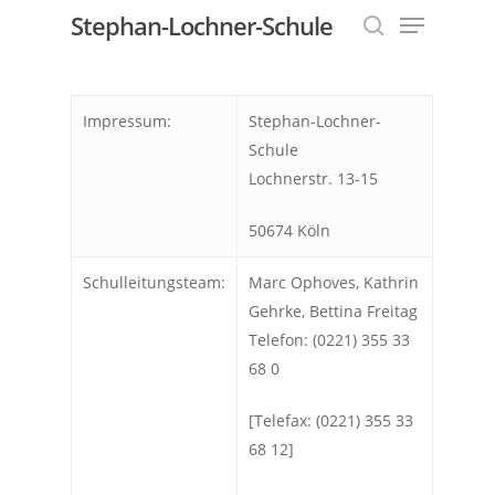
Menu
Skip
Stephan-Lochner-Schule
to
search
Close
main
Menu
content
Impressum:
Stephan-Lochner-
Schule
Lochnerstr. 13-15
50674 Köln
Schulleitungsteam:
Marc Ophoves, Kathrin
Gehrke, Bettina Freitag
Telefon: (0221) 355 33
68 0
[Telefax: (0221) 355 33
68 12]