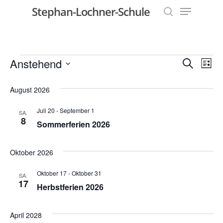
Menu
Skip
Stephan-Lochner-Schule
to
search
Close
main
Menu
content
Veranstaltungen
Vera
Anstehend
Ver
Suche
Liste
Datum
Ans
Such
August 2026
wählen.
Nav
und
Juli 20
-
September 1
SA.
8
Sommerferien 2026
Ansic
Navig
Oktober 2026
Oktober 17
-
Oktober 31
SA.
17
Herbstferien 2026
April 2028