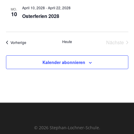
April 10, 2028
-
April 22, 2028
MO.
10
Osterferien 2028
Heute
Nächste
Veranstaltungen
Vorherige
Veransta
Kalender abonnieren
© 2026 Stephan-Lochner-Schule.