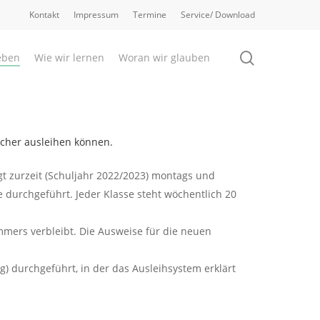
Kontakt
Impressum
Termine
Service/ Download
search
eben
Wie wir lernen
Woran wir glauben
ücher ausleihen können.
lgt zurzeit (Schuljahr 2022/2023) montags und
e durchgeführt. Jeder Klasse steht wöchentlich 20
mmers verbleibt. Die Ausweise für die neuen
g) durchgeführt, in der das Ausleihsystem erklärt