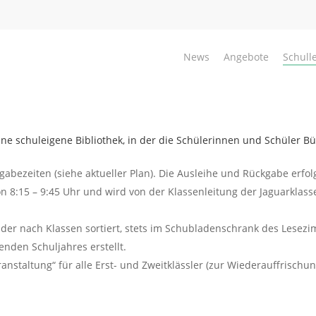
News
Angebote
Schull
ine schuleigene Bibliothek, in der die Schülerinnen und Schüler B
gabezeiten (siehe aktueller Plan). Die Ausleihe und Rückgabe erfo
on 8:15 – 9:45 Uhr und wird von der Klassenleitung der Jaguarklass
, der nach Klassen sortiert, stets im Schubladenschrank des Lesezi
enden Schuljahres erstellt.
nstaltung“ für alle Erst- und Zweitklässler (zur Wiederauffrischun