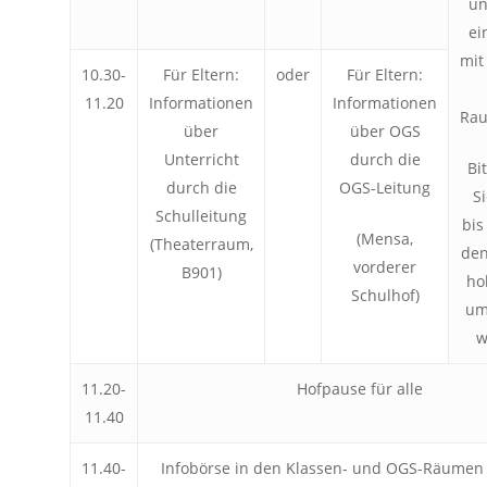
un
ei
mit
10.30-
Für Eltern:
oder
Für Eltern:
11.20
Informationen
Informationen
Ra
über
über OGS
Unterricht
durch die
Bi
durch die
OGS-Leitung
Si
Schulleitung
bis
(Mensa,
(Theaterraum,
de
vorderer
B901)
ho
Schulhof)
um
w
11.20-
Hofpause für alle
11.40
11.40-
Infobörse in den Klassen- und OGS-Räumen 