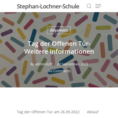
Menu
Skip
Stephan-Lochner-Schule
to
search
Close
main
Menu
content
Allgemein
Tag der Offenen Tür-
Weitere Informationen
By
adminsls31
20 September, 2022
No Comments
Tag der Offenen Tür am 26.09.2022 Ablauf