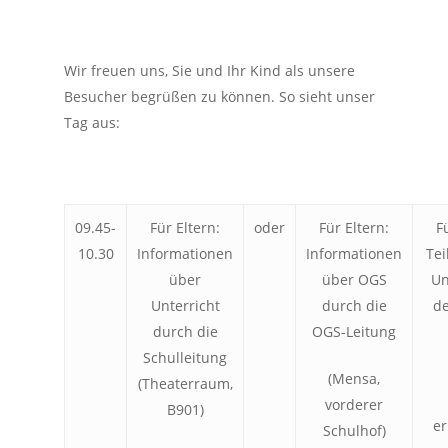
Wir freuen uns, Sie und Ihr Kind als unsere
Besucher begrüßen zu können. So sieht unser
Tag aus:
09.45-
Für Eltern:
oder
Für Eltern:
F
10.30
Informationen
Informationen
Te
über
über OGS
Un
Unterricht
durch die
de
durch die
OGS-Leitung
Schulleitung
(Mensa,
(Theaterraum,
vorderer
B901)
er
Schulhof)