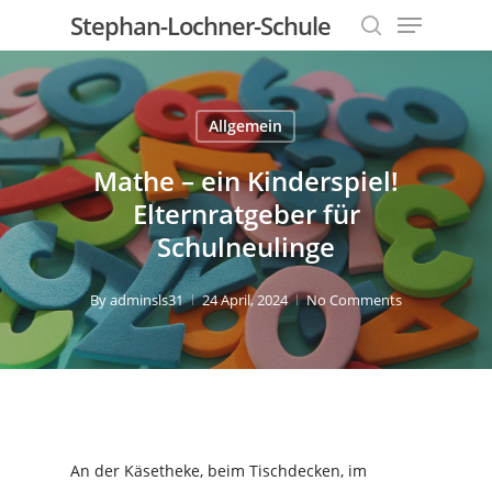
Menu
Skip
Stephan-Lochner-Schule
to
search
Close
main
Menu
content
Allgemein
Mathe – ein Kinderspiel!
Elternratgeber für
Schulneulinge
By
adminsls31
24 April, 2024
No Comments
An der Käsetheke, beim Tischdecken, im