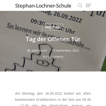
Menu
Skip
Stephan-Lochner-Schule
to
search
Close
main
Menu
content
Allgemein
Tag der Offenen Tür
By
adminsls31
13 September, 2022
No Comments
Am Montag, den 26.09.2022 bieten wir allen
kommenden Erstklässlern in der Zeit von 09.30
– 12.30 Uhr die Möglichkeit, einmal am