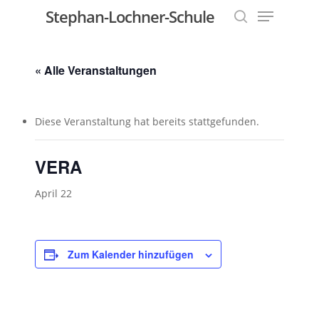
Menu
Skip
Stephan-Lochner-Schule
to
search
Close
main
Menu
content
« Alle Veranstaltungen
Diese Veranstaltung hat bereits stattgefunden.
VERA
April 22
Zum Kalender hinzufügen